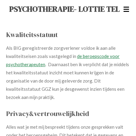
PSYCHOTHERAPIE- LOTTIE TEL
Ga
direct
naar
de
Kwaliteitsstatuut
hoofdinhoud
Als BIG geregistreerde zorgverlener voldoe ik aan alle
kwaliteitseisen zoals vastgelegd in
de beroepscode voor
psychotherapeuten
.
Daarnaast ben ik verplicht dat je middels
het kwaliteitsstatuut inzicht moet kunnen krijgen in de
organisatie van de door mij geleverde zorg. Dit
kwaliteitsstatuut GGZ kun je desgewenst inzien tijdens een
bezoek aan mijn praktijk.
Privacy&vertrouwelijkheid
Alles wat je met mij bespreekt tijdens onze gesprekken valt
onder het beroepsgeheim. Dit betekent dat je gegevens en